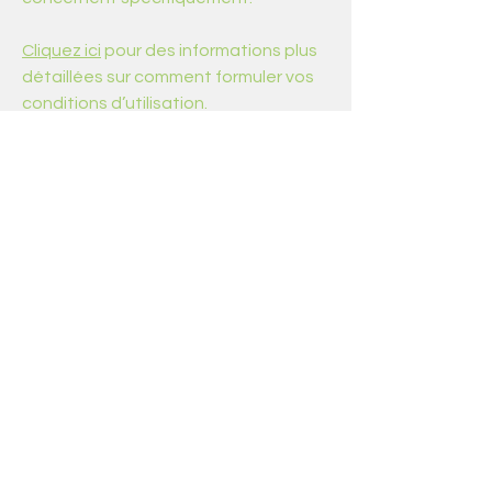
Cliquez ici
pour des informations plus
détaillées sur comment formuler vos
conditions d’utilisation.
Mentions Légales
Politique de confidentialité
Cookies
Conditions d'utilisation