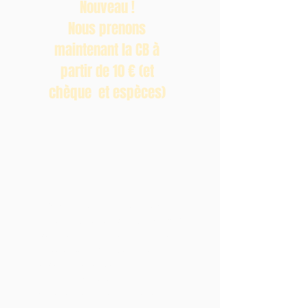
Nouveau !
Nous prenons
maintenant la CB à
partir de 10 € (et
chèque et
espèces)
* La Recyclerie ne collecte pas
:
Matelas, Siège auto, Ski, Linge mouillé /
moisi, Vaisselle ébréchée, casque de
moto, Bouteille de gaz, Produits
chimiques, Carton vide, Pneu, Meubles,
Encyclopédie.
En cas de doute n'hésitez pas à nous
contacter.